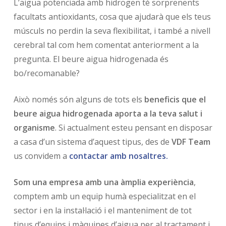
L’aigua potenciada amb hidrogen té sorprenents
facultats antioxidants, cosa que ajudarà que els teus
músculs no perdin la seva flexibilitat, i també a nivell
cerebral tal com hem comentat anteriorment a la
pregunta. El beure aigua hidrogenada és
bo/recomanable?
Això només són alguns de tots els
beneficis que el
beure aigua hidrogenada aporta a la teva salut i
organisme
. Si actualment esteu pensant en disposar
a casa d’un sistema d’aquest tipus, des de
VDF Team
us convidem a
contactar amb nosaltres.
Som una empresa amb una àmplia experiència
,
comptem amb un equip humà especialitzat en el
sector i en la instal·lació i el manteniment de tot
tipus d’equips i màquines d’aigua per al tractament i