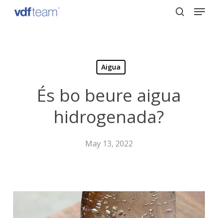
Menu
Skip
to
search
Close
main
Menu
content
Aigua
És bo beure aigua
hidrogenada?
May 13, 2022