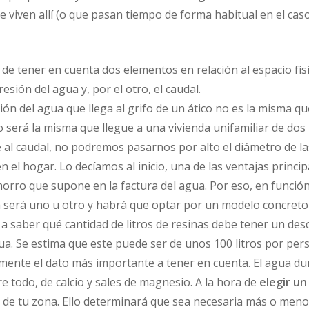
e viven allí (o que pasan tiempo de forma habitual en el ca
de tener en cuenta dos elementos en relación al espacio f
presión del agua y, por el otro, el caudal.
ión del agua que llega al grifo de un ático no es la misma q
o será la misma que llegue a una vivienda unifamiliar de dos
e al caudal, no podremos pasarnos por alto el diámetro de la
l hogar. Lo decíamos al inicio, una de las ventajas principa
ahorro que supone en la factura del agua. Por eso, en funci
 será uno u otro y habrá que optar por un modelo concreto d
 saber qué cantidad de litros de resinas debe tener un desca
. Se estima que este puede ser de unos 100 litros por pers
mente el dato más importante a tener en cuenta. El agua dur
e todo, de calcio y sales de magnesio. A la hora de
elegir
un
a de tu zona. Ello determinará que sea necesaria más o meno