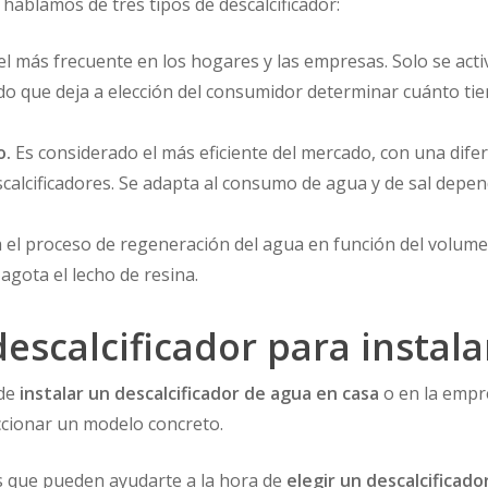
o, hablamos de tres tipos de descalcificador:
el más frecuente en los hogares y las empresas. Solo se ac
o que deja a elección del consumidor determinar cuánto t
o.
Es considerado el más eficiente del mercado, con una dife
scalcificadores. Se adapta al consumo de agua y de sal depen
a el proceso de regeneración del agua en función del volumen 
agota el lecho de resina.
escalcificador para instala
 de
instalar un
descalcificador de agua en casa
o en la empr
ccionar un modelo concreto.
s que pueden ayudarte a la hora de
elegir un
descalcificado