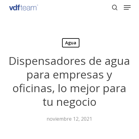
Menu
Skip
to
search
Close
main
Menu
content
Agua
Dispensadores de agua
para empresas y
oficinas, lo mejor para
tu negocio
noviembre 12, 2021