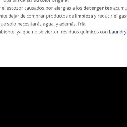
 ropa sin dañar su color original.
y el escozor causados por alergias a los
detergentes
acumul
mite dejar de comprar productos de
limpieza
y reducir el gas
ue solo necesitarás agua, y además, fría.
biente, ya que no se vierten residuos químicos con
Laundry 
!