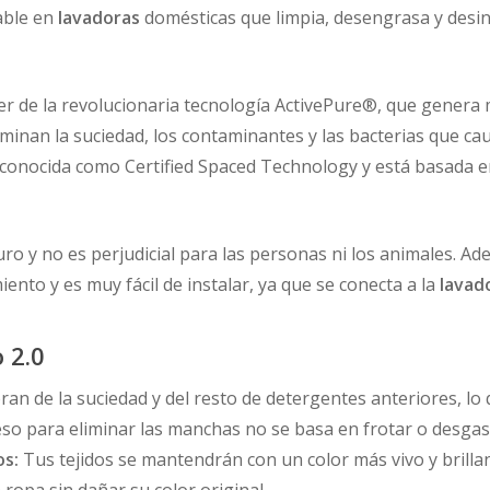
able en
lavadoras
domésticas que limpia, desengrasa y desin
er de la revolucionaria tecnología ActivePure®, que genera 
minan la suciedad, los contaminantes y las bacterias que cau
econocida como Certified Spaced Technology y está basada en
ro y no es perjudicial para las personas ni los animales. A
ento y es muy fácil de instalar, ya que se conecta a la
lavad
 2.0
libran de la suciedad y del resto de detergentes anteriores, 
ceso para eliminar las manchas no se basa en frotar o desgast
os:
Tus tejidos se mantendrán con un color más vivo y brillan