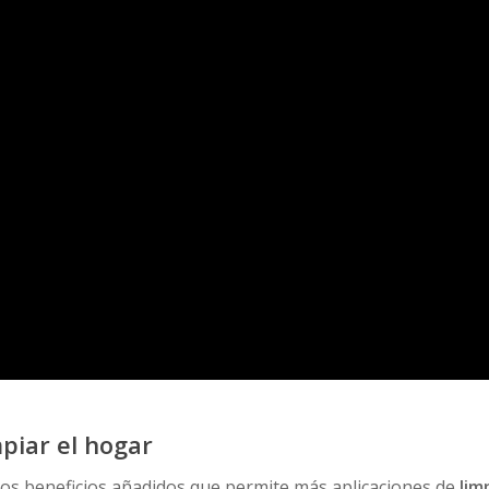
mpiar el hogar
ros beneficios añadidos que permite más aplicaciones de
lim