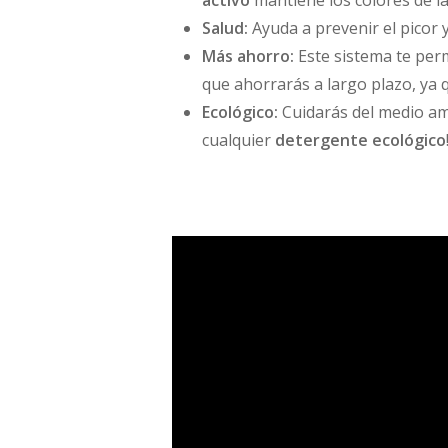
activo
mantiene los colores de la
Salud:
Ayuda a prevenir el picor 
Más ahorro:
Este sistema te per
que ahorrarás a largo plazo, ya q
Ecológico:
Cuidarás del medio am
cualquier
detergente ecológico