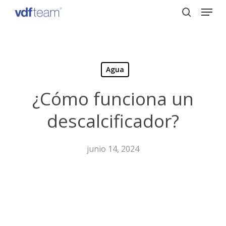
Menu
Skip
to
search
Close
main
Menu
content
Agua
¿Cómo funciona un
descalcificador?
junio 14, 2024