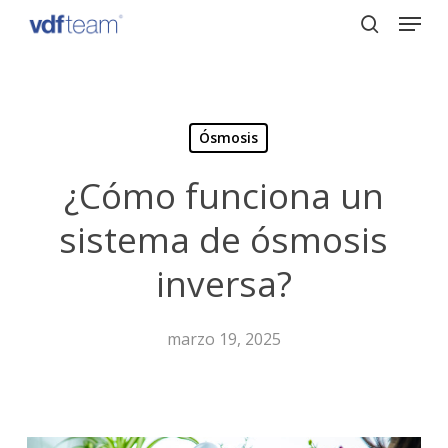
Menu
Skip
to
search
Close
main
Menu
content
Ósmosis
¿Cómo funciona un
sistema de ósmosis
inversa?
marzo 19, 2025