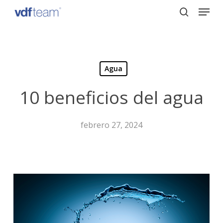
Menu
Skip
to
search
Close
main
Menu
content
Agua
10 beneficios del agua
febrero 27, 2024