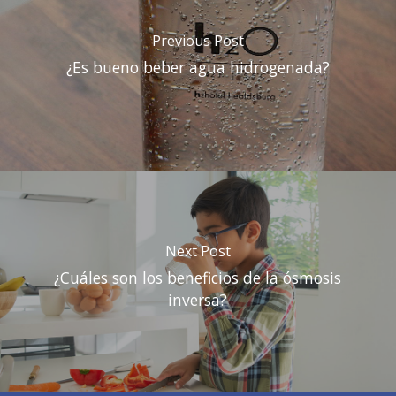
Previous Post
¿Es bueno beber agua hidrogenada?
Next Post
¿Cuáles son los beneficios de la ósmosis
inversa?