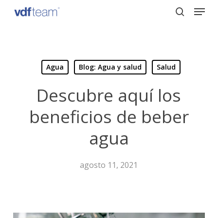
Menu
Skip
to
search
Close
main
Menu
content
Agua
Blog: Agua y salud
Salud
Descubre aquí los
beneficios de beber
agua
agosto 11, 2021