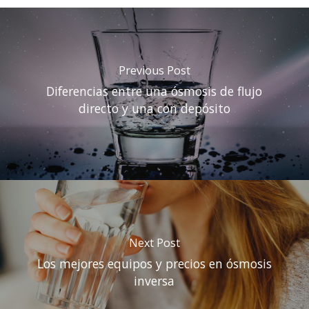
Previous Post
Diferencias entre una ósmosis de flujo
directo y una con depósito
Next Post
Los mejores equipos y precios en ósmosis
inversa