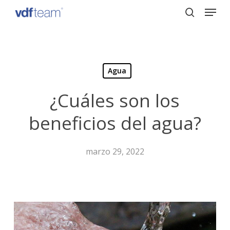
Menu
Skip
to
search
Close
main
Menu
content
Agua
¿Cuáles son los
beneficios del agua?
marzo 29, 2022